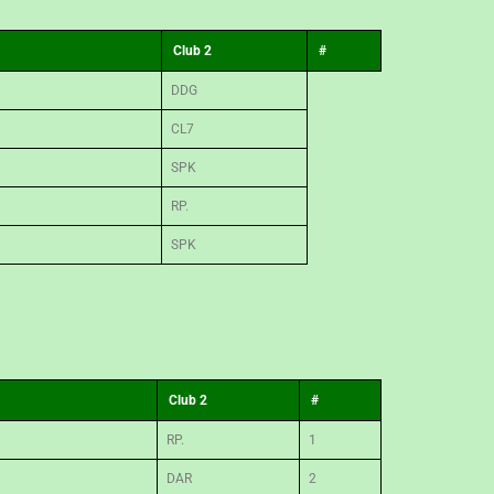
Club 2
#
DDG
CL7
SPK
RP.
SPK
Club 2
#
RP.
1
DAR
2