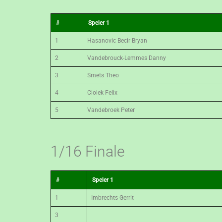
#
Speler 1
1
Hasanovic Becir Bryan
2
Vandebrouck-Lemmes Danny
3
Smets Theo
4
Ciolek Felix
5
Vandebroek Peter
1/16 Finale
#
Speler 1
1
Imbrechts Gerrit
3