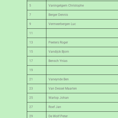
5
Vaningelgem Christophe
7
Berger Dennis
9
Vermeerbergen Luc
11
13
Peeters Roger
15
Vandijck Bjorn
17
Bensch Ynias
19
21
Vaneynde Ben
23
Van Dessel Maarten
25
Warlop Johan
27
Roef Jan
29
De Wolf Peter