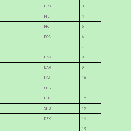
DRB
3
RP.
4
RP.
5
BOS
6
7
DAR
8
DAR
9
LIM
10
SPG
11
DDG
12
SPG
13
DEX
14
15