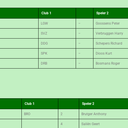
Club 1
Speler 2
LGW
–
Goossens Peter
SVZ
–
Verbruggen Harry
DDG
–
Schepers Richard
SPK
–
Dioos Kurt
DRB
–
Bosmans Roger
Club 1
Speler 2
BRO
2
Brutger Anthony
4
Saliën Geert