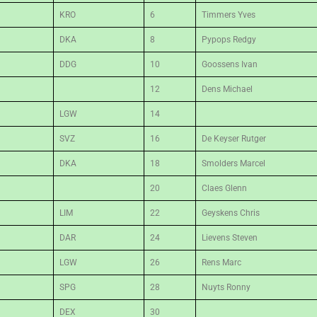
KRO
6
Timmers Yves
DKA
8
Pypops Redgy
DDG
10
Goossens Ivan
12
Dens Michael
LGW
14
SVZ
16
De Keyser Rutger
DKA
18
Smolders Marcel
20
Claes Glenn
LIM
22
Geyskens Chris
DAR
24
Lievens Steven
LGW
26
Rens Marc
SPG
28
Nuyts Ronny
DEX
30